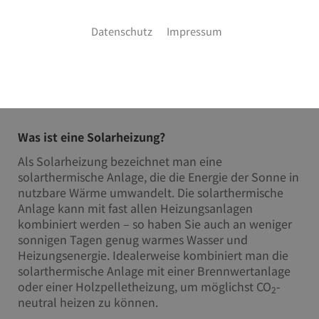
nachhaltiges Heizen in Kinding
Datenschutz
Impressum
Sie möchten die unendliche Energie der Sonne
nutzen, um in Ihrem Haus für wohlige Wärme zu
sorgen? Kein Problem! Wir planen und installieren
Ihre Solarheizung für Sie.
Was ist eine Solarheizung?
Als Solarheizung bezeichnet man eine
solarthermische Anlage, die die Energie der Sonne in
nutzbare Wärme umwandelt. Die solarthermische
Anlage kann mit fast allen Heizungsanlagen
kombiniert werden – so haben Sie auch an weniger
sonnigen Tagen genug warmes Wasser und
Heizungsenergie. Idealerweise kombiniert man die
solarthermische Anlage mit einer Brennwertanlage
oder einer Holzpelletheizung, um möglichst CO
-
2
neutral heizen zu können.