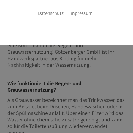
in Kinding
Datenschutz
Impressum
Sie wollen bis zu 50 % Ihres jährlichen
Trinkwasserverbrauchs einsparen? Sie wollen die
Vorteile des kostenlosen Regenwassers für sich
nutzen? Dann haben wir die perfekte Lösung für Sie:
eine Kombination aus Regen- und
Grauwassernutzung! Götzenberger GmbH ist Ihr
Handwerkspartner aus Kinding für mehr
Nachhaltigkeit in der Wassernutzung.
Wie funktioniert die Regen- und
Grauwassernutzung?
Als Grauwasser bezeichnet man das Trinkwasser, das
zum Beispiel beim Duschen, Händewaschen oder in
der Spülmaschine anfällt. Über einen Filter wird das
Wasser ohne chemische Zusätze gereinigt und kann
so für die Toilettenspülung wiederverwendet
werden.