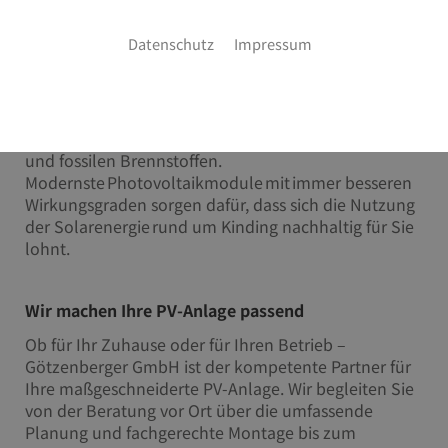
Produzieren Sie Ihren eigenen Solarstrom
Datenschutz
Impressum
Werden Sie Teil der Energiewende und nutzen Sie
die Kraft der Sonne, um Ihren eigenen sauberen
Strom zu erzeugen. Mit Photovoltaik (PV) machen
Sie sich unabhängig von steigenden Stromkosten
und fossilen Brennstoffen.
Modernste Photovoltaikmodule mit immer besseren
Wirkungsgraden sorgen dafür, dass sich die Nutzung
der Solarenergie rund um Kinding nachhaltig für Sie
lohnt.
Wir machen Ihre PV-Anlage passend
Ob für Ihr Zuhause oder für Ihren Betrieb –
Götzenberger GmbH ist der kompetente Partner für
Ihre maßgeschneiderte PV-Anlage. Wir begleiten Sie
von der Beratung vor Ort über die umfassende
Planung und fachgerechte Montage bis zum