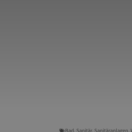
Bad
,
Sanitär
,
Sanitäranlagen
,