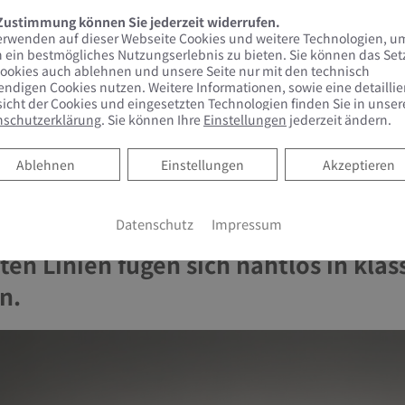
 Zustimmung können Sie jederzeit widerrufen.
erwenden auf dieser Webseite Cookies und weitere Technologien, u
 ein bestmögliches Nutzungserlebnis zu bieten. Sie können das Se
ookies auch ablehnen und unsere Seite nur mit den technisch
ndigen Cookies nutzen. Weitere Informationen, sowie eine detaillie
icht der Cookies und eingesetzten Technologien finden Sie in unser
nschutzerklärung
. Sie können Ihre
Einstellungen
jederzeit ändern.
Ablehnen
Ablehnen
Einstellungen
Akzeptieren
Datenschutz
Impressum
nce zwischen Tradition und Innovati
ten Linien fügen sich nahtlos in kla
n.