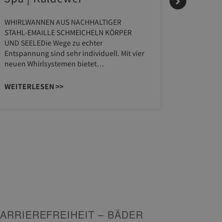
HANS
WHIRLWANNEN AUS NACHHALTIGER
STAHL-EMAILLE SCHMEICHELN KÖRPER
Stil für 
UND SEELEDie Wege zu echter
HANSAGENE
Entspannung sind sehr individuell. Mit vier
von Wasch
neuen Whirlsystemen bietet…
unterschi
Räume ko
WEITERLESEN >>
WEITERL
ARRIEREFREIHEIT – BÄDER