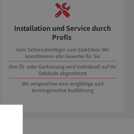
Installation und Service durch
Profis
Vom Schornsteinfeger zum Elektriker: Wir
koordinieren alle Gewerke für Sie
Ihre Öl- oder Gasheizung wird individuell auf Ihr
Gebäude abgestimmt
Wir versprechen eine sorgfältige und
termingerechte Ausführung