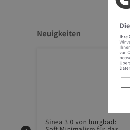
Die
Neuigkeiten
Ihre
Wir v
Ihnen
von C
notwe
Übers
Date
 |
Sinea 3.0 von burgbad:
Soft Minimalism für das