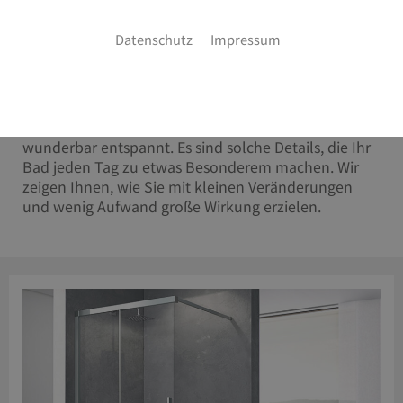
Mit gezielten Akzenten rundum wohler
Datenschutz
Impressum
fühlen
Ein variabler Duschstrahl, der wohltuend massiert.
Moderne Armaturen, die dem Auge schmeicheln.
Oder eine stimmungsvolle Beleuchtung, die
wunderbar entspannt. Es sind solche Details, die Ihr
Bad jeden Tag zu etwas Besonderem machen. Wir
zeigen Ihnen, wie Sie mit kleinen Veränderungen
und wenig Aufwand große Wirkung erzielen.