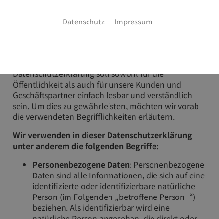
Die Datenschutzerklärung der Götzenberger GmbH
Datenschutz
Impressum
beruht auf den Begrifflichkeiten, die durch den
Europäischen Richtlinien- und Verordnungsgeber
beim Erlass der Datenschutz-Grundverordnung
(DSGVO) verwendet wurden. Unsere
Datenschutzerklärung soll sowohl für die
Öffentlichkeit als auch für unsere Kunden und
Geschäftspartner einfach lesbar und verständlich
sein. Um dies zu gewährleisten, möchten wir vorab
die verwendeten Begrifflichkeiten erläutern.
Wir verwenden in dieser Datenschutzerklärung
unter anderem die folgenden Begriffe:
Personenbezogene Daten
: Personenbezogene
Daten sind alle Informationen, die sich auf eine
identifizierte oder identifizierbare natürliche
Person (im Folgenden „betroffene Person“)
beziehen. Als identifizierbar wird eine
natürliche Person angesehen, die direkt oder