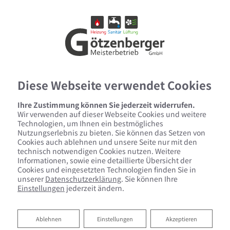
Diese Webseite verwendet Cookies
Ihre Zustimmung können Sie jederzeit widerrufen.
Wir verwenden auf dieser Webseite Cookies und weitere
Datenschutzerklärung
Technologien, um Ihnen ein bestmögliches
Nutzungserlebnis zu bieten. Sie können das Setzen von
Cookies auch ablehnen und unsere Seite nur mit den
Wir bedanken uns für Ihren Besuch bei Götzenberger
technisch notwendigen Cookies nutzen. Weitere
GmbH. Der sichere Umgang mit Ihren Daten ist uns
Informationen, sowie eine detaillierte Übersicht der
besonders wichtig. Wir möchten Sie daher hiermit
Cookies und eingesetzten Technologien finden Sie in
ausführlich über die Verwendung Ihrer Daten bei dem
unserer
Datenschutzerklärung
. Sie können Ihre
Einstellungen
jederzeit ändern.
Besuch unseres Webauftritts informieren.
Ablehnen
Ablehnen
Einstellungen
Akzeptieren
1 Begriffsbestimmungen