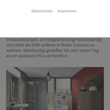
Ihre Anforderungen stehen im Mittelpunkt
Datenschutz
Impressum
Sie möchten sich in Ihrem Bad rundum wohlfühlen?
Nicht nur heute, sondern auch morgen? Dann
sollten Sie Ihr neues oder modernisiertes Bad von
vornherein barrierefrei planen. So schaffen Sie die
Voraussetzungen, um möglichst lange selbstständig
und ohne die Hilfe anderer in Ihrem Zuhause zu
wohnen. Gleichzeitig genießen Sie vom ersten Tag
an ein spürbares Plus an Komfort.